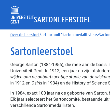
Overslaan en naar de inhoud gaan
SARTONLEERSTOEL
Hoofdnavigatie
Over de leerstoel
Sartoncomité
Sarton medaillisten
Sarto
Sartonleerstoel
George Sarton (1884-1956), die mee aan de basis 
Universiteit Gent. In 1912, een jaar na zijn afstuder
wijden aan de onbaatzuchtige studie van de wisku
in 1912 en
Osiris
in 1934) en de History of Science 
In 1984, exact 100 jaar na de geboorte van Sarton,
Elk jaar selecteert het Sartoncomité, bestaande uit
verschillende Sartonmedaillisten.